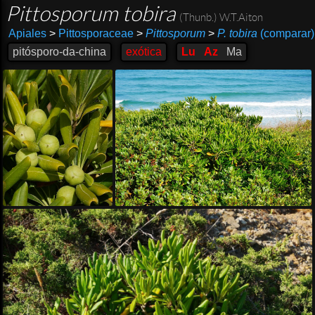
Pittosporum tobira
(Thunb.) W.T.Aiton
Apiales
>
Pittosporaceae
>
Pittosporum
>
P. tobira
(comparar)
pitósporo-da-china
exótica
Lu
Az
Ma