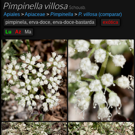
Pimpinella villosa
Schousb.
Apiales
>
Apiaceae
>
Pimpinella
>
P. villosa
(comparar)
pimpinela, erva-doce, erva-doce-bastarda
exótica
Lu
Az
Ma