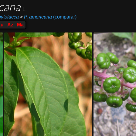
icana
L.
ytolacca
>
P. americana
(comparar)
Lu
Az
Ma