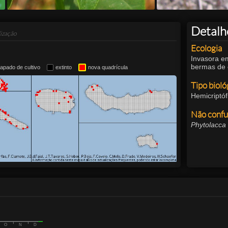
Detalh
ização
Ecologia
Invasora em
bermas de c
apado de cultivo
extinto
nova quadrícula
Tipo bioló
Hemicriptóf
Não confu
Phytolacca
O
N
D