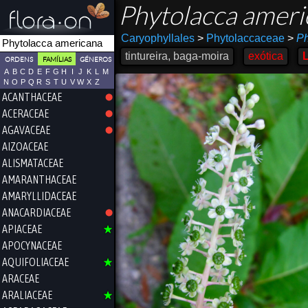
Phytolacca amer
Caryophyllales
>
Phytolaccaceae
>
Ph
tintureira, baga-moira
exótica
ORDENS
FAMÍLIAS
GÉNEROS
A
B
C
D
E
F
G
H
I
J
K
L
M
N
O
P
Q
R
S
T
U
V
W
X
Z
ACANTHACEAE
ACERACEAE
AGAVACEAE
AIZOACEAE
ALISMATACEAE
AMARANTHACEAE
AMARYLLIDACEAE
ANACARDIACEAE
APIACEAE
APOCYNACEAE
AQUIFOLIACEAE
ARACEAE
ARALIACEAE