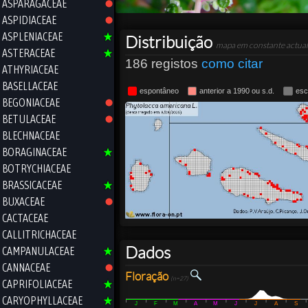
ASPARAGACEAE
ASPIDIACEAE
ASPLENIACEAE
Distribuição
mapa em constante actual
ASTERACEAE
186 registos
como citar
ATHYRIACEAE
BASELLACEAE
espontâneo
anterior a 1990 ou s.d.
esc
BEGONIACEAE
BETULACEAE
BLECHNACEAE
BORAGINACEAE
BOTRYCHIACEAE
BRASSICACEAE
BUXACEAE
CACTACEAE
CALLITRICHACEAE
Dados
CAMPANULACEAE
CANNACEAE
Floração
(n=27)
CAPRIFOLIACEAE
CARYOPHYLLACEAE
J
F
M
A
M
J
J
A
S