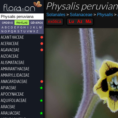
Physalis peruvia
Solanales
>
Solanaceae
>
Physalis
>
exótica
Lu
Az
Ma
ORDENS
FAMÍLIAS
GÉNEROS
A
B
C
D
E
F
G
H
I
J
K
L
M
N
O
P
Q
R
S
T
U
V
W
X
Z
ACANTHACEAE
ACERACEAE
AGAVACEAE
AIZOACEAE
ALISMATACEAE
AMARANTHACEAE
AMARYLLIDACEAE
ANACARDIACEAE
APIACEAE
APOCYNACEAE
AQUIFOLIACEAE
ARACEAE
ARALIACEAE