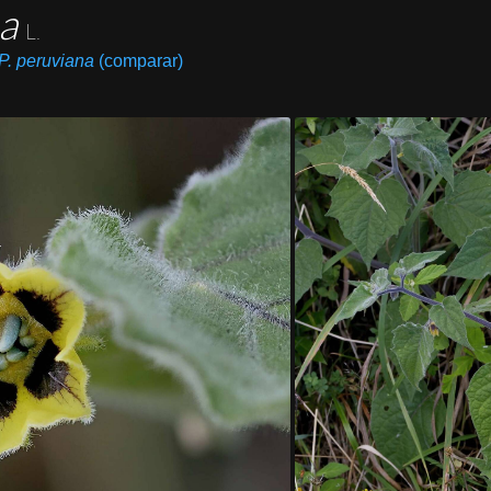
na
L.
P. peruviana
(comparar)