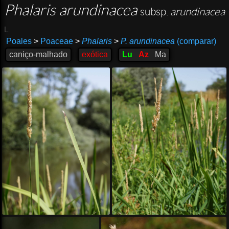
Phalaris arundinacea
subsp.
arundinacea
L.
Poales
>
Poaceae
>
Phalaris
>
P. arundinacea
(comparar)
caniço-malhado
exótica
Lu
Az
Ma