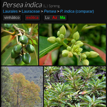
Persea indica
(L.) Spreng.
Laurales
>
Lauraceae
>
Persea
>
P. indica
(comparar)
vinhático
exótica
Lu
Az
Ma