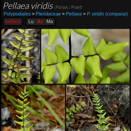
Pellaea viridis
(Forssk.) Prantl
Polypodiales
>
Pteridaceae
>
Pellaea
>
P. viridis
(comparar)
exótica
Lu
Az
Ma