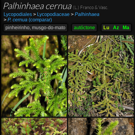
Palhinhaea cernua
(L.) Franco & Vasc.
Lycopodiales
>
Lycopodiaceae
>
Palhinhaea
>
P. cernua
(comparar)
pinheirinho, musgo-do-mato
autóctone
Lu
Az
Ma