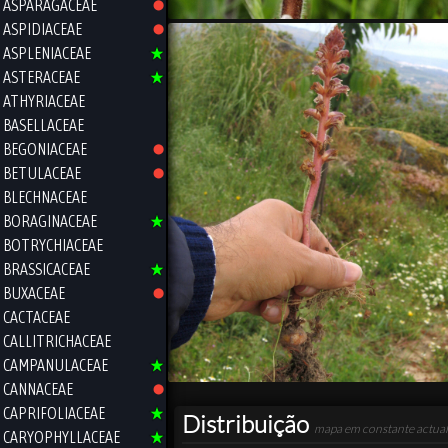
ASPARAGACEAE
ASPIDIACEAE
ASPLENIACEAE
ASTERACEAE
ATHYRIACEAE
BASELLACEAE
BEGONIACEAE
BETULACEAE
BLECHNACEAE
BORAGINACEAE
BOTRYCHIACEAE
BRASSICACEAE
BUXACEAE
CACTACEAE
CALLITRICHACEAE
CAMPANULACEAE
CANNACEAE
CAPRIFOLIACEAE
Distribuição
mapa em constante actual
CARYOPHYLLACEAE