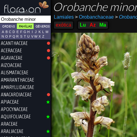
Orobanche mino
Lamiales
>
Orobanchaceae
>
Oroban
exótica
Lu
Az
Ma
ORDENS
FAMÍLIAS
GÉNEROS
A
B
C
D
E
F
G
H
I
J
K
L
M
N
O
P
Q
R
S
T
U
V
W
X
Z
ACANTHACEAE
ACERACEAE
AGAVACEAE
AIZOACEAE
ALISMATACEAE
AMARANTHACEAE
AMARYLLIDACEAE
ANACARDIACEAE
APIACEAE
APOCYNACEAE
AQUIFOLIACEAE
ARACEAE
ARALIACEAE