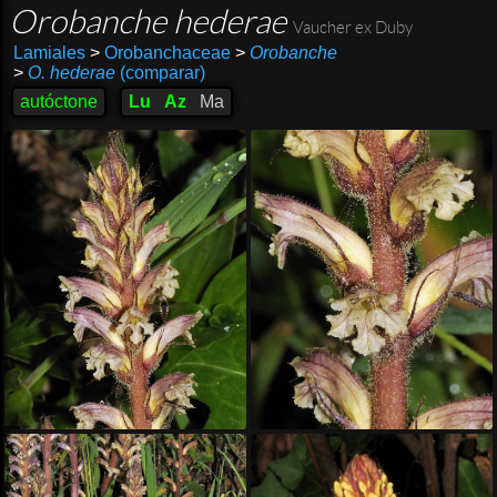
Orobanche hederae
Vaucher ex Duby
Lamiales
>
Orobanchaceae
>
Orobanche
>
O. hederae
(comparar)
autóctone
Lu
Az
Ma