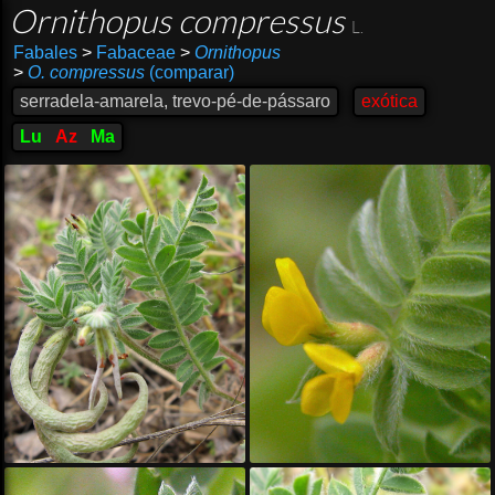
Ornithopus compressus
L.
Fabales
>
Fabaceae
>
Ornithopus
>
O. compressus
(comparar)
serradela-amarela, trevo-pé-de-pássaro
exótica
Lu
Az
Ma