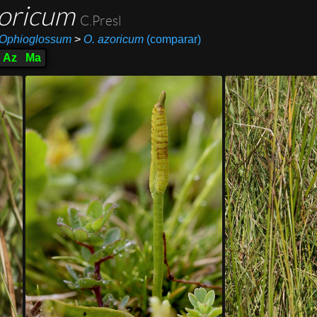
zoricum
C.Presl
Ophioglossum
>
O. azoricum
(comparar)
Az
Ma