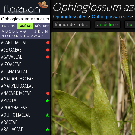
Ophioglossum a
Ophioglossales
>
Ophioglossaceae
>
língua-de-cobra
autóctone
Lu
ORDENS
FAMÍLIAS
GÉNEROS
A
B
C
D
E
F
G
H
I
J
K
L
M
N
O
P
Q
R
S
T
U
V
W
X
Z
ACANTHACEAE
ACERACEAE
AGAVACEAE
AIZOACEAE
ALISMATACEAE
AMARANTHACEAE
AMARYLLIDACEAE
ANACARDIACEAE
APIACEAE
APOCYNACEAE
AQUIFOLIACEAE
ARACEAE
ARALIACEAE