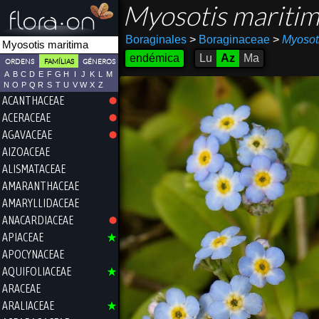
Myosotis mariti
Boraginales
>
Boraginaceae
>
Myosot
endémica
Lu
Az
Ma
ORDENS
FAMÍLIAS
GÉNEROS
A
B
C
D
E
F
G
H
I
J
K
L
M
N
O
P
Q
R
S
T
U
V
W
X
Z
ACANTHACEAE
ACERACEAE
AGAVACEAE
AIZOACEAE
ALISMATACEAE
AMARANTHACEAE
AMARYLLIDACEAE
ANACARDIACEAE
APIACEAE
APOCYNACEAE
AQUIFOLIACEAE
ARACEAE
ARALIACEAE