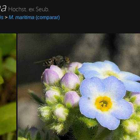
ma
Hochst. ex Seub.
is
>
M. maritima
(comparar)