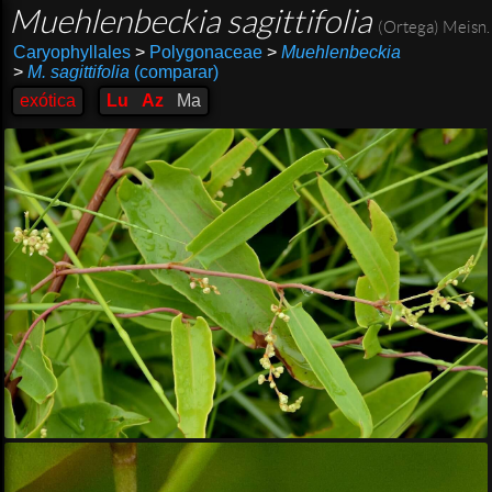
Muehlenbeckia sagittifolia
(Ortega) Meisn.
Caryophyllales
>
Polygonaceae
>
Muehlenbeckia
>
M. sagittifolia
(comparar)
exótica
Lu
Az
Ma