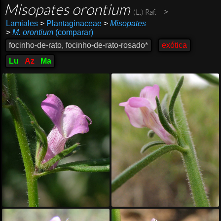
Misopates orontium
>
(L.) Raf.
Lamiales
>
Plantaginaceae
>
Misopates
>
M. orontium
(comparar)
focinho-de-rato, focinho-de-rato-rosado*
exótica
Lu
Az
Ma