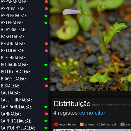
ASPARAGACEAE
ASPIDIACEAE
ASPLENIACEAE
ASTERACEAE
ATHYRIACEAE
BASELLACEAE
BEGONIACEAE
BETULACEAE
BLECHNACEAE
BORAGINACEAE
BOTRYCHIACEAE
BRASSICACEAE
BUXACEAE
CACTACEAE
CALLITRICHACEAE
Distribuição
mapa em constante actual
CAMPANULACEAE
4 registos
como citar
CANNACEAE
CAPRIFOLIACEAE
espontâneo
anterior a 1990 ou s.d.
esc
CARYOPHYLLACEAE