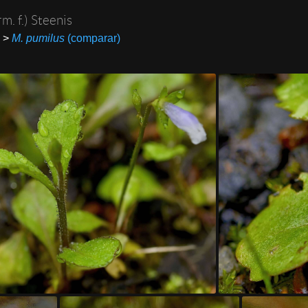
m. f.) Steenis
>
M. pumilus
(comparar)