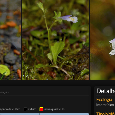
Detalh
ização
Ecologia
Interstício
apado de cultivo
extinto
nova quadrícula
Tipo bioló