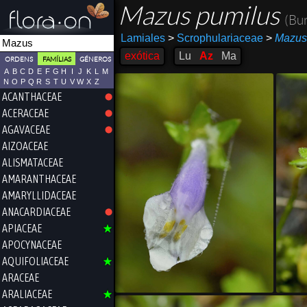
Mazus pumilus
(Bur
Lamiales
>
Scrophulariaceae
>
Mazus
exótica
Lu
Az
Ma
ORDENS
FAMÍLIAS
GÉNEROS
A
B
C
D
E
F
G
H
I
J
K
L
M
N
O
P
Q
R
S
T
U
V
W
X
Z
ACANTHACEAE
ACERACEAE
AGAVACEAE
AIZOACEAE
ALISMATACEAE
AMARANTHACEAE
AMARYLLIDACEAE
ANACARDIACEAE
APIACEAE
APOCYNACEAE
AQUIFOLIACEAE
ARACEAE
ARALIACEAE