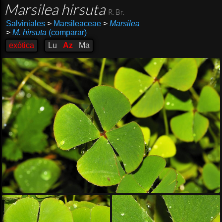
Marsilea hirsuta
R. Br.
Salviniales
>
Marsileaceae
>
Marsilea
>
M. hirsuta
(comparar)
exótica
Lu
Az
Ma