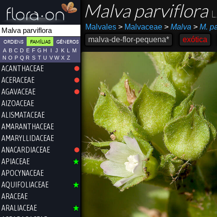
Malva parviflora
L
Malvales
>
Malvaceae
>
Malva
>
M. pa
malva-de-flor-pequena*
exótica
ORDENS
FAMÍLIAS
GÉNEROS
A
B
C
D
E
F
G
H
I
J
K
L
M
N
O
P
Q
R
S
T
U
V
W
X
Z
ACANTHACEAE
ACERACEAE
AGAVACEAE
AIZOACEAE
ALISMATACEAE
AMARANTHACEAE
AMARYLLIDACEAE
ANACARDIACEAE
APIACEAE
APOCYNACEAE
AQUIFOLIACEAE
ARACEAE
ARALIACEAE