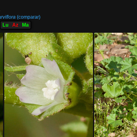
.
rviflora
(comparar)
Lu
Az
Ma