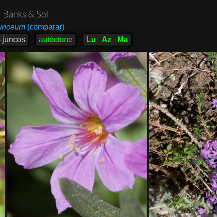
m
Banks & Sol.
junceum
(comparar)
s-juncos
autóctone
Lu
Az
Ma