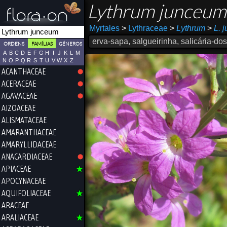
Lythrum junceu
Myrtales
>
Lythraceae
>
Lythrum
>
L. 
erva-sapa, salgueirinha, salicária-do
ORDENS
FAMÍLIAS
GÉNEROS
A
B
C
D
E
F
G
H
I
J
K
L
M
N
O
P
Q
R
S
T
U
V
W
X
Z
ACANTHACEAE
ACERACEAE
AGAVACEAE
AIZOACEAE
ALISMATACEAE
AMARANTHACEAE
AMARYLLIDACEAE
ANACARDIACEAE
APIACEAE
APOCYNACEAE
AQUIFOLIACEAE
ARACEAE
ARALIACEAE