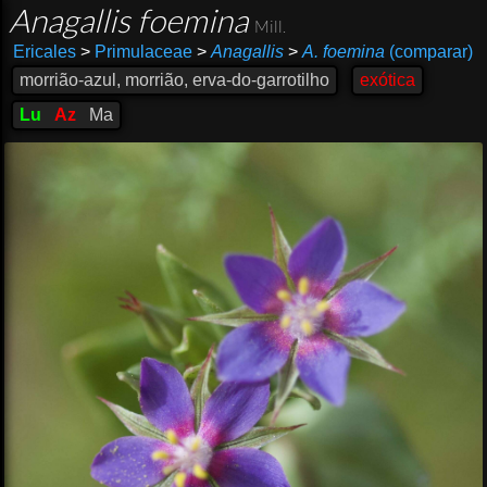
Anagallis foemina
Mill.
Ericales
>
Primulaceae
>
Anagallis
>
A. foemina
(comparar)
morrião-azul, morrião, erva-do-garrotilho
exótica
Lu
Az
Ma