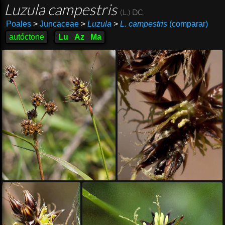
Luzula campestris
(L.) DC.
Poales
>
Juncaceae
>
Luzula
>
L. campestris
(comparar)
autóctone
Lu
Az
Ma