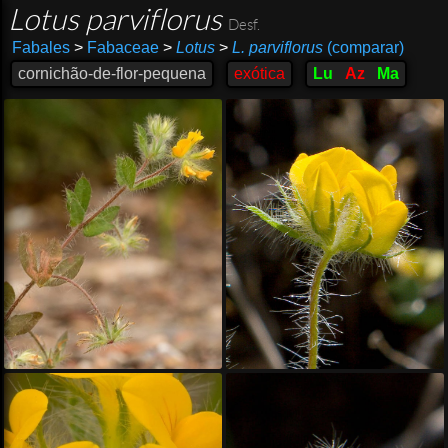
Lotus parviflorus
Desf.
Fabales
>
Fabaceae
>
Lotus
>
L. parviflorus
(comparar)
cornichão-de-flor-pequena
exótica
Lu
Az
Ma