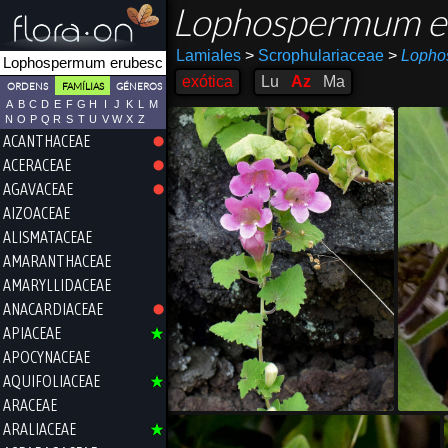
Lophospermum e
Lamiales
>
Scrophulariaceae
>
Lopho
exótica
Lu
Az
Ma
ORDENS
FAMÍLIAS
GÉNEROS
A
B
C
D
E
F
G
H
I
J
K
L
M
N
O
P
Q
R
S
T
U
V
W
X
Z
ACANTHACEAE
ACERACEAE
AGAVACEAE
AIZOACEAE
ALISMATACEAE
AMARANTHACEAE
AMARYLLIDACEAE
ANACARDIACEAE
APIACEAE
APOCYNACEAE
AQUIFOLIACEAE
ARACEAE
ARALIACEAE