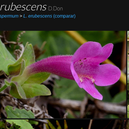
rubescens
D.Don
spermum
>
L. erubescens
(comparar)