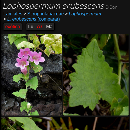
Lophospermum erubescens
D.Don
Lamiales
>
Scrophulariaceae
>
Lophospermum
>
L. erubescens
(comparar)
exótica
Lu
Az
Ma