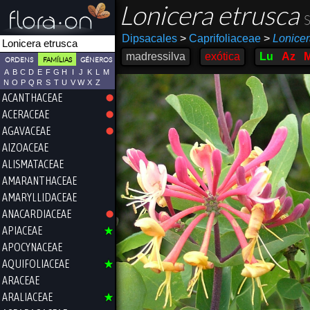
Lonicera etrusca
S
Dipsacales
>
Caprifoliaceae
>
Lonice
madressilva
exótica
Lu
Az
ORDENS
FAMÍLIAS
GÉNEROS
A
B
C
D
E
F
G
H
I
J
K
L
M
N
O
P
Q
R
S
T
U
V
W
X
Z
ACANTHACEAE
ACERACEAE
AGAVACEAE
AIZOACEAE
ALISMATACEAE
AMARANTHACEAE
AMARYLLIDACEAE
ANACARDIACEAE
APIACEAE
APOCYNACEAE
AQUIFOLIACEAE
ARACEAE
ARALIACEAE