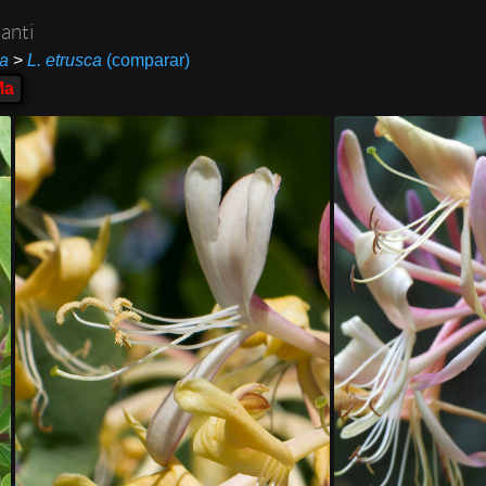
anti
ra
>
L. etrusca
(comparar)
Ma