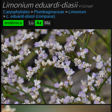
Limonium eduardi-diasii
H.Schaef.
Caryophyllales
>
Plumbaginaceae
>
Limonium
>
L. eduardi-diasii
(comparar)
endémica
Lu
Az
Ma