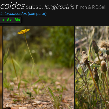
acoides
subsp.
longirostris
Finch & P.D.Sell
L. taraxacoides
(comparar)
Lu
Az
Ma