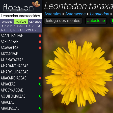
Leontodon tarax
Asterales
>
Asteraceae
>
Leontodon
>
leituga-dos-montes
autóctone
ORDENS
FAMÍLIAS
GÉNEROS
A
B
C
D
E
F
G
H
I
J
K
L
M
N
O
P
Q
R
S
T
U
V
W
X
Z
ACANTHACEAE
ACERACEAE
AGAVACEAE
AIZOACEAE
ALISMATACEAE
AMARANTHACEAE
AMARYLLIDACEAE
ANACARDIACEAE
APIACEAE
APOCYNACEAE
AQUIFOLIACEAE
ARACEAE
ARALIACEAE