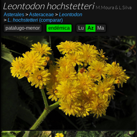
Leontodon hochstetteri
M.Moura & L.Silva
Asterales
>
Asteraceae
>
Leontodon
>
L. hochstetteri
(comparar)
patalugo-menor
endémica
Lu
Az
Ma