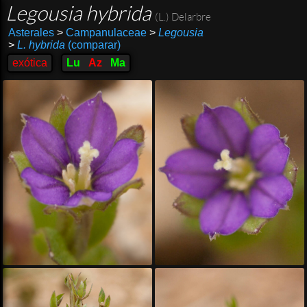
Legousia hybrida
(L.) Delarbre
Asterales
>
Campanulaceae
>
Legousia
>
L. hybrida
(comparar)
exótica
Lu
Az
Ma