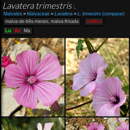
Lavatera trimestris
L.
Malvales
>
Malvaceae
>
Lavatera
>
L. trimestris
(comparar)
malva-de-três-meses, malva-frisada
exótica
Lu
Az
Ma