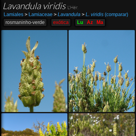
Lavandula viridis
L'Hér.
Lamiales
>
Lamiaceae
>
Lavandula
>
L. viridis
(comparar)
rosmaninho-verde
exótica
Lu
Az
Ma