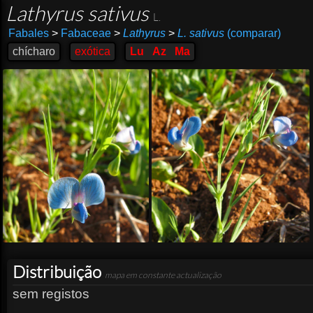
Lathyrus sativus
L.
Fabales
>
Fabaceae
>
Lathyrus
>
L. sativus
(comparar)
chícharo
exótica
Lu
Az
Ma
Distribuição
mapa em constante actualização
sem registos