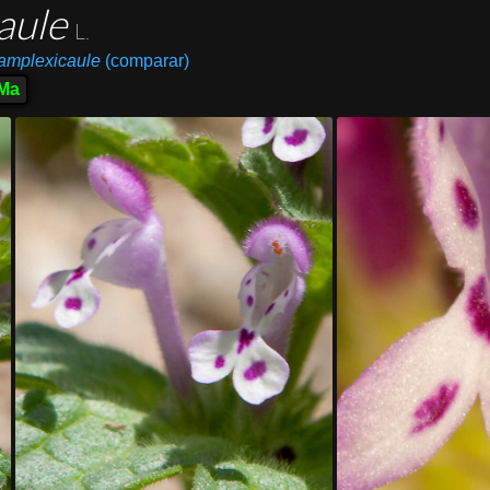
aule
L.
 amplexicaule
(comparar)
Ma