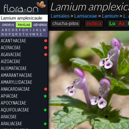
Lamium amplexic
Lamiales
>
Lamiaceae
>
Lamium
>
L.
chucha-pitos
exótica
Lu
Az
ORDENS
FAMÍLIAS
GÉNEROS
A
B
C
D
E
F
G
H
I
J
K
L
M
N
O
P
Q
R
S
T
U
V
W
X
Z
ACANTHACEAE
ACERACEAE
AGAVACEAE
AIZOACEAE
ALISMATACEAE
AMARANTHACEAE
AMARYLLIDACEAE
ANACARDIACEAE
APIACEAE
APOCYNACEAE
AQUIFOLIACEAE
ARACEAE
ARALIACEAE