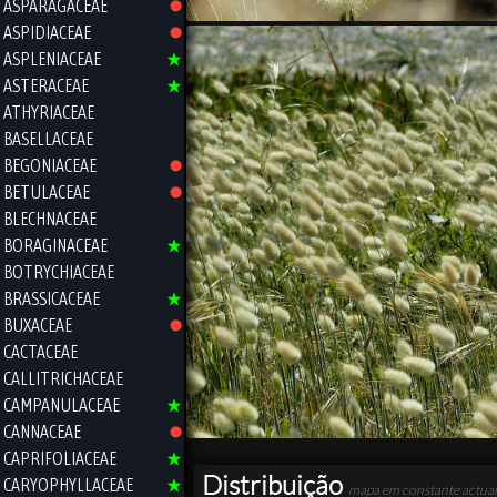
ASPARAGACEAE
ASPIDIACEAE
ASPLENIACEAE
ASTERACEAE
ATHYRIACEAE
BASELLACEAE
BEGONIACEAE
BETULACEAE
BLECHNACEAE
BORAGINACEAE
BOTRYCHIACEAE
BRASSICACEAE
BUXACEAE
CACTACEAE
CALLITRICHACEAE
CAMPANULACEAE
CANNACEAE
CAPRIFOLIACEAE
Distribuição
CARYOPHYLLACEAE
mapa em constante actual