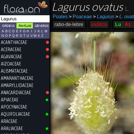
Lagurus ovatus
L.
Poales
>
Poaceae
>
Lagurus
>
L. ova
rabo-de-lebre
exótica
Lu
Az
ORDENS
FAMÍLIAS
GÉNEROS
A
B
C
D
E
F
G
H
I
J
K
L
M
N
O
P
Q
R
S
T
U
V
W
X
Z
ACANTHACEAE
ACERACEAE
AGAVACEAE
AIZOACEAE
ALISMATACEAE
AMARANTHACEAE
AMARYLLIDACEAE
ANACARDIACEAE
APIACEAE
APOCYNACEAE
AQUIFOLIACEAE
ARACEAE
ARALIACEAE