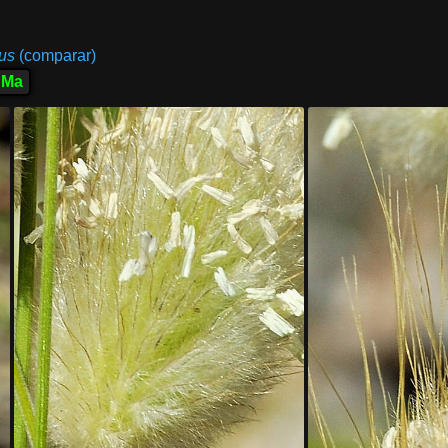
tus
(comparar)
Ma