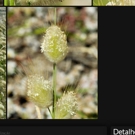
Detalh
ização