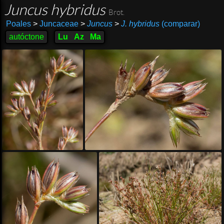
Juncus hybridus
Brot.
Poales
>
Juncaceae
>
Juncus
>
J. hybridus
(comparar)
autóctone
Lu
Az
Ma