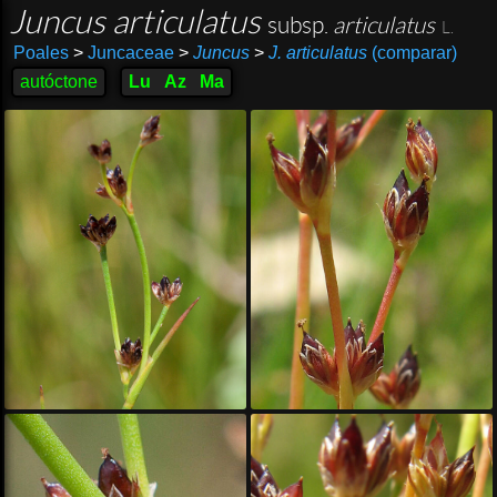
Juncus articulatus
subsp.
articulatus
L.
Poales
>
Juncaceae
>
Juncus
>
J. articulatus
(comparar)
autóctone
Lu
Az
Ma