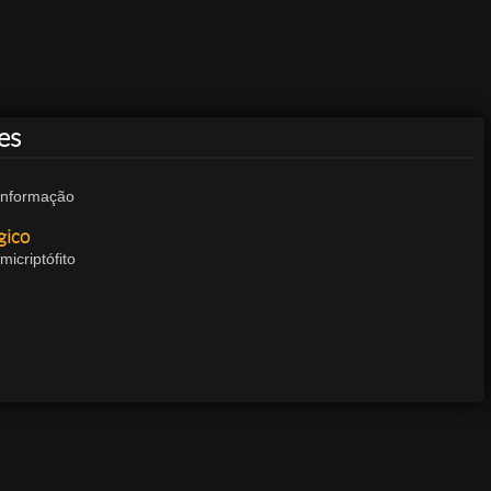
es
informação
gico
micriptófito