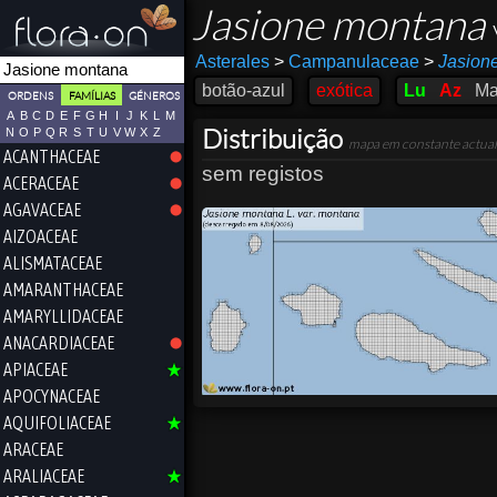
Jasione montana
Asterales
>
Campanulaceae
>
Jasion
botão-azul
exótica
Lu
Az
M
ORDENS
FAMÍLIAS
GÉNEROS
A
B
C
D
E
F
G
H
I
J
K
L
M
Distribuição
N
O
P
Q
R
S
T
U
V
W
X
Z
mapa em constante actual
ACANTHACEAE
sem registos
ACERACEAE
AGAVACEAE
AIZOACEAE
ALISMATACEAE
AMARANTHACEAE
AMARYLLIDACEAE
ANACARDIACEAE
APIACEAE
APOCYNACEAE
AQUIFOLIACEAE
ARACEAE
ARALIACEAE