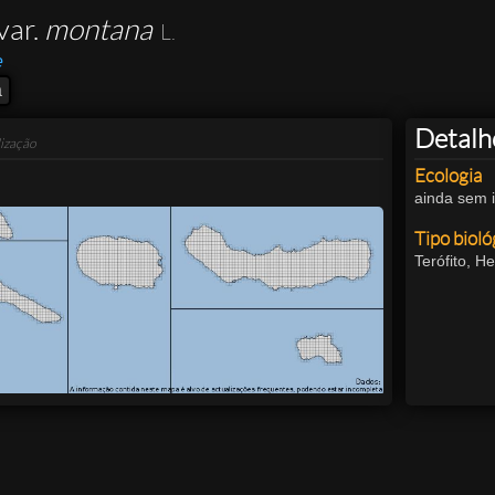
var.
montana
L.
e
a
Detalh
ização
Ecologia
ainda sem 
Tipo bioló
Terófito
,
He