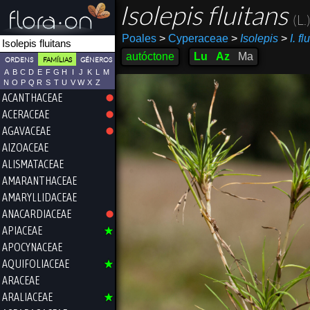
Isolepis fluitans
(L.
Poales
>
Cyperaceae
>
Isolepis
>
I. fl
autóctone
Lu
Az
Ma
ORDENS
FAMÍLIAS
GÉNEROS
A
B
C
D
E
F
G
H
I
J
K
L
M
N
O
P
Q
R
S
T
U
V
W
X
Z
ACANTHACEAE
ACERACEAE
AGAVACEAE
AIZOACEAE
ALISMATACEAE
AMARANTHACEAE
AMARYLLIDACEAE
ANACARDIACEAE
APIACEAE
APOCYNACEAE
AQUIFOLIACEAE
ARACEAE
ARALIACEAE