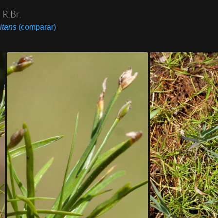
) R.Br.
uitans
(comparar)