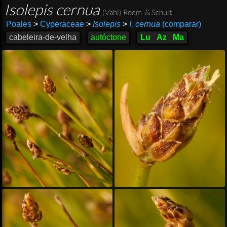
Isolepis cernua
(Vahl) Roem. & Schult.
Poales
>
Cyperaceae
>
Isolepis
>
I. cernua
(comparar)
cabeleira-de-velha
autóctone
Lu
Az
Ma