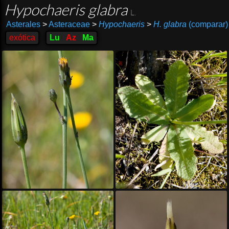
Hypochaeris glabra
L.
Asterales
>
Asteraceae
>
Hypochaeris
>
H. glabra
(comparar)
exótica
Lu
Az
Ma