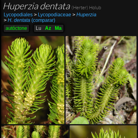
Huperzia dentata
(Herter) Holub
Lycopodiales
>
Lycopodiaceae
>
Huperzia
>
H. dentata
(comparar)
autóctone
Lu
Az
Ma