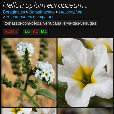
Heliotropium europaeum
L.
Boraginales
>
Boraginaceae
>
Heliotropium
>
H. europaeum
(comparar)
tornassol-com-pêlos, verrucária, erva-das-verrugas
exótica
Lu
Az
Ma