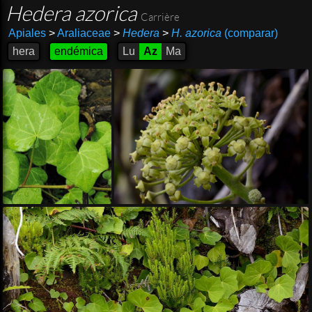
Hedera azorica
Carrière
Apiales
>
Araliaceae
>
Hedera
>
H. azorica
(comparar)
hera
endémica
Lu
Az
Ma