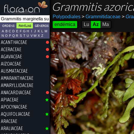
Grammitis azori
Polypodiales
>
Grammitidaceae
>
Gra
endémica
Lu
Az
Ma
ORDENS
FAMÍLIAS
GÉNEROS
A
B
C
D
E
F
G
H
I
J
K
L
M
N
O
P
Q
R
S
T
U
V
W
X
Z
ACANTHACEAE
ACERACEAE
AGAVACEAE
AIZOACEAE
ALISMATACEAE
AMARANTHACEAE
AMARYLLIDACEAE
ANACARDIACEAE
APIACEAE
APOCYNACEAE
AQUIFOLIACEAE
ARACEAE
ARALIACEAE