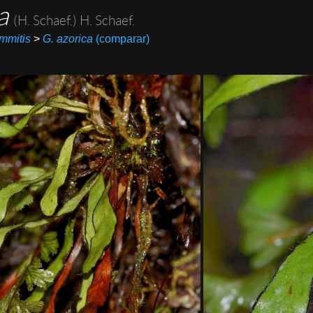
ca
(H. Schaef.) H. Schaef.
mmitis
>
G. azorica
(comparar)