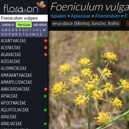
Foeniculum vulg
Apiales
>
Apiaceae
>
Foeniculum
>
F.
erva-doce (Minho), funcho, fiolho
ORDENS
FAMÍLIAS
GÉNEROS
A
B
C
D
E
F
G
H
I
J
K
L
M
N
O
P
Q
R
S
T
U
V
W
X
Z
ACANTHACEAE
ACERACEAE
AGAVACEAE
AIZOACEAE
ALISMATACEAE
AMARANTHACEAE
AMARYLLIDACEAE
ANACARDIACEAE
APIACEAE
APOCYNACEAE
AQUIFOLIACEAE
ARACEAE
ARALIACEAE