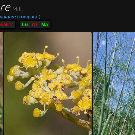
are
Mill.
 vulgare
(comparar)
exótica
Lu
Az
Ma