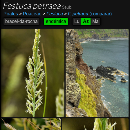
Festuca petraea
Seub.
Poales
>
Poaceae
>
Festuca
>
F. petraea
(comparar)
bracel-da-rocha
endémica
Lu
Az
Ma