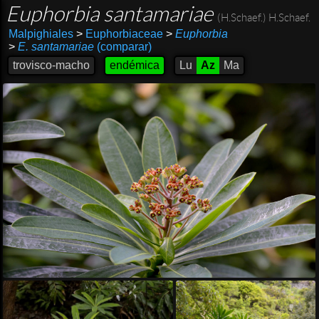
Euphorbia santamariae
(H.Schaef.) H.Schaef.
Malpighiales
>
Euphorbiaceae
>
Euphorbia
>
E. santamariae
(comparar)
trovisco-macho
endémica
Lu
Az
Ma