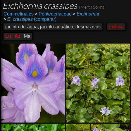
Eichhornia crassipes
(Mart.) Solms
Commelinales
>
Pontederiaceae
>
Eichhornia
>
E. crassipes
(comparar)
jacinto-de-água, jacinto-aquático, desmazelos
exótica
Lu
Az
Ma