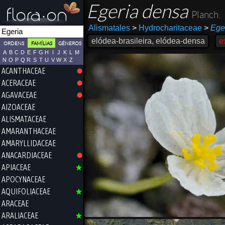
Egeria densa
Planch.
Alismatales
>
Hydrocharitaceae
>
Ege
elódea-brasileira, elódea-densa
e
ORDENS
FAMÍLIAS
GÉNEROS
A
B
C
D
E
F
G
H
I
J
K
L
M
N
O
P
Q
R
S
T
U
V
W
X
Z
ACANTHACEAE
ACERACEAE
AGAVACEAE
AIZOACEAE
ALISMATACEAE
AMARANTHACEAE
AMARYLLIDACEAE
ANACARDIACEAE
APIACEAE
APOCYNACEAE
AQUIFOLIACEAE
ARACEAE
ARALIACEAE