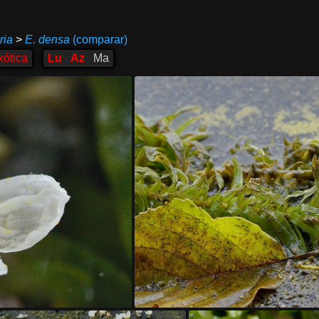
ria
>
E. densa
(comparar)
xótica
Lu
Az
Ma