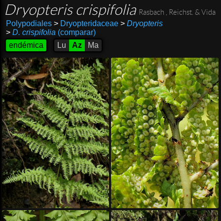
Dryopteris crispifolia
Rasbach , Reichst. & Vida
Polypodiales
>
Dryopteridaceae
>
Dryopteris
>
D. crispifolia
(comparar)
endémica
Lu
Az
Ma